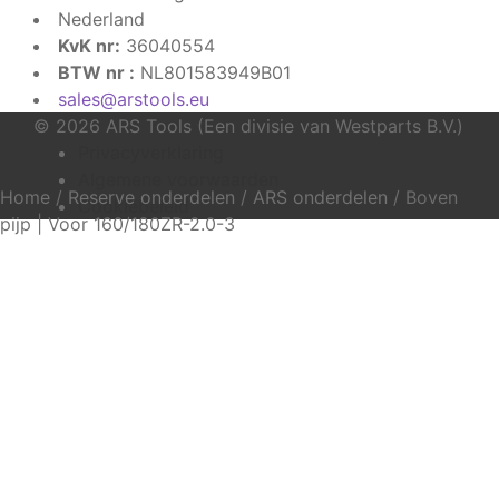
Nederland
KvK nr:
36040554
BTW nr :
NL801583949B01
sales@arstools.eu
© 2026 ARS Tools (Een divisie van Westparts B.V.)
Privacyverklaring
Algemene voorwaarden
Home
/
Reserve onderdelen
/
ARS onderdelen
/
Boven
Cookiebeleid
pijp | Voor 160/180ZR-2.0-3