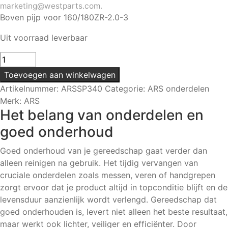
marketing@westparts.com.
Boven pijp voor 160/180ZR-2.0-3
Uit voorraad leverbaar
Boven
pijp
Toevoegen aan winkelwagen
|
Artikelnummer:
ARSSP340
Categorie:
ARS onderdelen
Voor
Merk:
ARS
160/180ZR-
Het belang van onderdelen en
2.0-
goed onderhoud
3
aantal
Goed onderhoud van je gereedschap gaat verder dan
alleen reinigen na gebruik. Het tijdig vervangen van
cruciale onderdelen zoals messen, veren of handgrepen
zorgt ervoor dat je product altijd in topconditie blijft en de
levensduur aanzienlijk wordt verlengd. Gereedschap dat
goed onderhouden is, levert niet alleen het beste resultaat,
maar werkt ook lichter, veiliger en efficiënter. Door